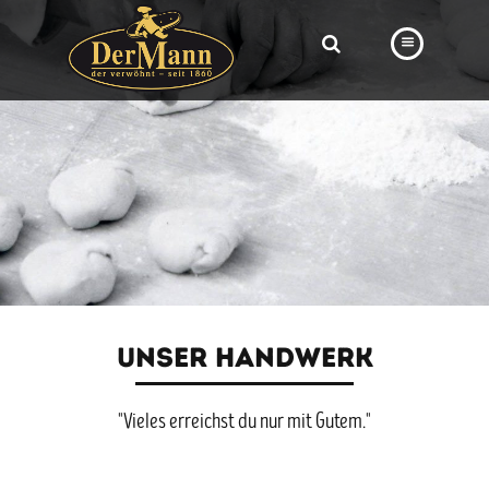
PRODUKTE
FILIALEN
BÄCKEREI
BROTWAY
VORBESTELLUNG
NEWS
UNSER HANDWERK
KARRIERE
"Vieles erreichst du nur mit Gutem."
VIDEOS