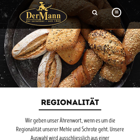
PRODUKTE
FILIALEN
BÄCKEREI
BROTWAY
VORBESTELLUNG
NEWS
REGIONALITÄT
KARRIERE
Wir geben unser Ährenwort, wenn es um die
VIDEOS
Regionalität unserer Mehle und Schrote geht. Unsere
Auswahl wird ausschliesslich aus einer