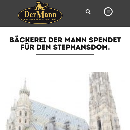
PRODUKTE
BÄCKEREI DER MANN SPENDET
FILIALEN
FÜR DEN STEPHANSDOM.
BÄCKEREI
BROTWAY
VORBESTELLUNG
NEWS
KARRIERE
VIDEOS