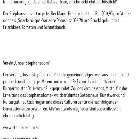
Nicht nur aufgrund der karitativen Idee, er schmeckt einfach köstlich!“
Der Stephansspitz ist in jeder Der Mann-Filiale erhältlich: Pur (€ 0,95 pro Stück)
oder als „Snack-to-go“-Variante Domspitz (€ 2,70 pro Stück) gefüllt mit
Frischkäse, Tomaten und Schnittlauch.
Verein „Unser Stephansdom“
Der Verein „Unser Stephansdom“ ist ein gemeinnütziger, weltanschaulich und
politisch unabhängiger Verein und wurde 1987 vom damaligen Wiener
Bürgermeister Dr. Helmut Zilk gegründet. Ziel des Vereins ist es, Mittel für die
Erhaltung des Stephansdoms – weltberühmtes Gotteshaus, Kunstwerk und
Kulturgut – aufzubringen und dieses Kulturerbe für die nachfolgenden
Generationen zu bewahren. Alle Vorstandsmitglieder sind ausschliesslich
ehrenamtlich tätig.
www.stephansdom.at