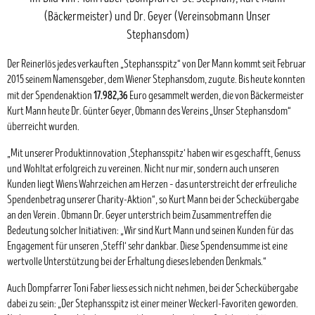
(Bäckermeister) und Dr. Geyer (Vereinsobmann Unser
Stephansdom)
Der Reinerlös jedes verkauften „Stephansspitz“ von Der Mann kommt seit Februar
2015 seinem Namensgeber, dem Wiener Stephansdom, zugute. Bis heute konnten
17.982,36
mit der Spendenaktion
Euro gesammelt werden, die von Bäckermeister
Kurt Mann heute Dr. Günter Geyer, Obmann des Vereins „Unser Stephansdom“
überreicht wurden.
„Mit unserer Produktinnovation ‚Stephansspitz‘ haben wir es geschafft, Genuss
und Wohltat erfolgreich zu vereinen. Nicht nur mir, sondern auch unseren
Kunden liegt Wiens Wahrzeichen am Herzen – das unterstreicht der erfreuliche
Spendenbetrag unserer Charity-Aktion“, so Kurt Mann bei der Scheckübergabe
an den Verein . Obmann Dr. Geyer unterstrich beim Zusammentreffen die
Bedeutung solcher Initiativen: „Wir sind Kurt Mann und seinen Kunden für das
Engagement für unseren ‚Steffl‘ sehr dankbar. Diese Spendensumme ist eine
wertvolle Unterstützung bei der Erhaltung dieses lebenden Denkmals.“
Auch Dompfarrer Toni Faber liess es sich nicht nehmen, bei der Scheckübergabe
dabei zu sein: „Der Stephansspitz ist einer meiner Weckerl-Favoriten geworden.