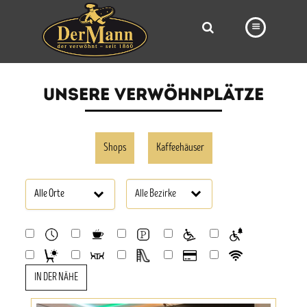
PRODUKTE
UNSERE VERWÖHNPLÄTZE
FILIALEN
BÄCKEREI
Shops
Kaffeehäuser
BROTWAY
VORBESTELLUNG
NEWS
KARRIERE
VIDEOS
IN DER NÄHE