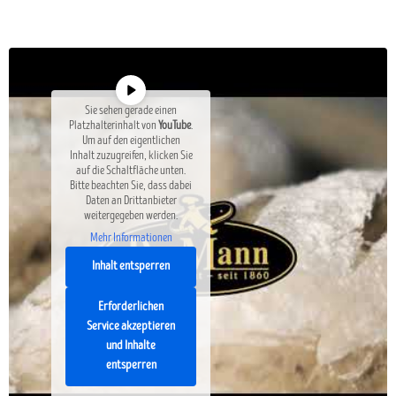
Sie sehen gerade einen
Platzhalterinhalt von
YouTube
.
Um auf den eigentlichen
Inhalt zuzugreifen, klicken Sie
auf die Schaltfläche unten.
Bitte beachten Sie, dass dabei
Daten an Drittanbieter
weitergegeben werden.
Mehr Informationen
Inhalt entsperren
Erforderlichen
Service akzeptieren
und Inhalte
entsperren