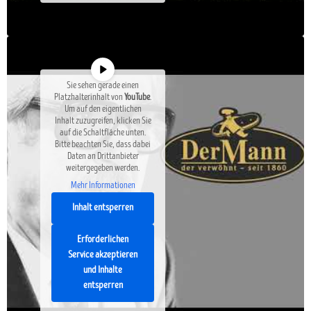
Sie sehen gerade einen
Platzhalterinhalt von
YouTube
.
Um auf den eigentlichen
Inhalt zuzugreifen, klicken Sie
auf die Schaltfläche unten.
Bitte beachten Sie, dass dabei
Daten an Drittanbieter
weitergegeben werden.
Mehr Informationen
Inhalt entsperren
Erforderlichen
Service akzeptieren
und Inhalte
entsperren