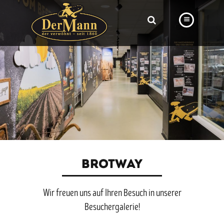
PRODUKTE
FILIALEN
BÄCKEREI
BROTWAY
VORBESTELLUNG
NEWS
BROTWAY
KARRIERE
Wir freuen uns auf Ihren Besuch in unserer
VIDEOS
Besuchergalerie!