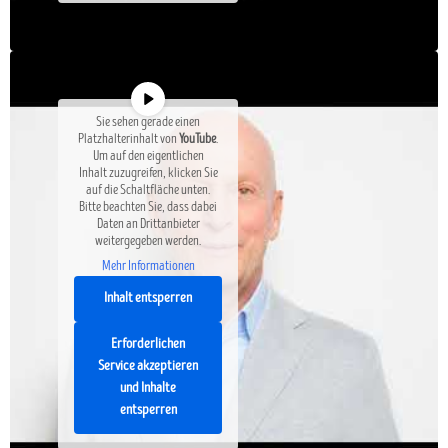
Sie sehen gerade einen
Platzhalterinhalt von
YouTube
.
Um auf den eigentlichen
Inhalt zuzugreifen, klicken Sie
auf die Schaltfläche unten.
Bitte beachten Sie, dass dabei
Daten an Drittanbieter
weitergegeben werden.
Mehr Informationen
Inhalt entsperren
Erforderlichen
Service akzeptieren
und Inhalte
entsperren