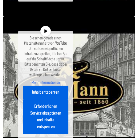
Sie sehen gerade einen
Platzhalterinhalt von
YouTube
.
Um auf den eigentlichen
Inhalt zuzugreifen, klicken Sie
auf die Schaltfläche unten.
Bitte beachten Sie, dass dabei
Daten an Drittanbieter
weitergegeben werden.
Mehr Informationen
Inhalt entsperren
Erforderlichen
Service akzeptieren
und Inhalte
entsperren