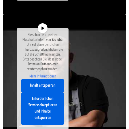
Sie sehen gerade einen
Platzhalterinhalt von
YouTube
.
Um auf den eigentlichen
Inhalt zuzugreifen, klicken Sie
auf die Schaltfläche unten.
Bitte beachten Sie, dass dabei
Daten an Drittanbieter
weitergegeben werden.
Mehr Informationen
Inhalt entsperren
Erforderlichen
Service akzeptieren
und Inhalte
entsperren