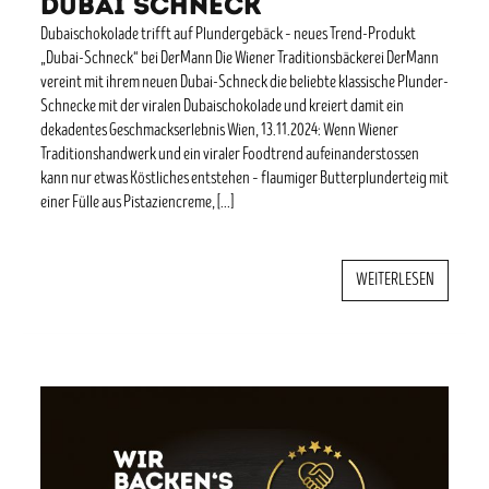
DUBAI SCHNECK
Dubaischokolade trifft auf Plundergebäck – neues Trend-Produkt
„Dubai-Schneck“ bei DerMann Die Wiener Traditionsbäckerei DerMann
vereint mit ihrem neuen Dubai-Schneck die beliebte klassische Plunder-
Schnecke mit der viralen Dubaischokolade und kreiert damit ein
dekadentes Geschmackserlebnis Wien, 13.11.2024: Wenn Wiener
Traditionshandwerk und ein viraler Foodtrend aufeinanderstossen
kann nur etwas Köstliches entstehen – flaumiger Butterplunderteig mit
einer Fülle aus Pistaziencreme, […]
WEITERLESEN