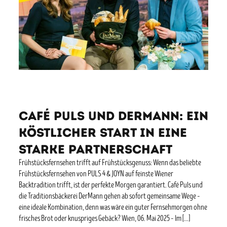
Café Puls und DerMann: Ein
köstlicher Start in eine
starke Partnerschaft
Frühstücksfernsehen trifft auf Frühstücksgenuss: Wenn das beliebte
Frühstücksfernsehen von PULS 4 & JOYN auf feinste Wiener
Backtradition trifft, ist der perfekte Morgen garantiert. Café Puls und
die Traditionsbäckerei DerMann gehen ab sofort gemeinsame Wege –
eine ideale Kombination, denn was wäre ein guter Fernsehmorgen ohne
frisches Brot oder knuspriges Gebäck? Wien, 06. Mai 2025 – Im […]