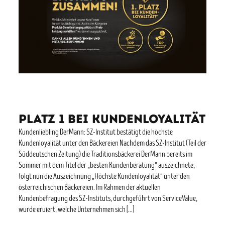
Platz 1 bei Kundenloyalität
Kundenliebling DerMann: SZ-Institut bestätigt die höchste
Kundenloyalität unter den Bäckereien Nachdem das SZ-Institut (Teil der
Süddeutschen Zeitung) die Traditionsbäckerei DerMann bereits im
Sommer mit dem Titel der „besten Kundenberatung“ auszeichnete,
folgt nun die Auszeichnung „Höchste Kundenloyalität“ unter den
österreichischen Bäckereien. Im Rahmen der aktuellen
Kundenbefragung des SZ-Instituts, durchgeführt von ServiceValue,
wurde eruiert, welche Unternehmen sich […]