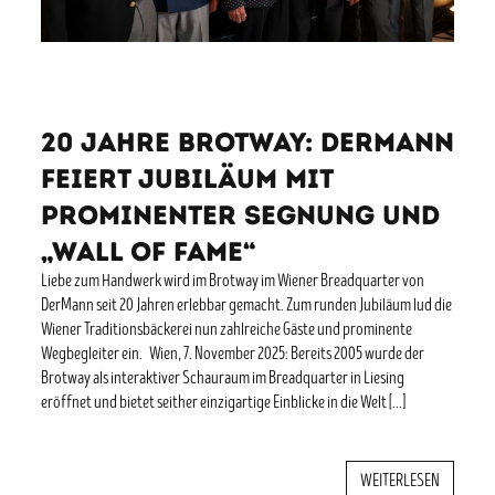
20 Jahre Brotway: DerMann
feiert Jubiläum mit
prominenter Segnung und
„Wall of Fame“
Liebe zum Handwerk wird im Brotway im Wiener Breadquarter von
DerMann seit 20 Jahren erlebbar gemacht. Zum runden Jubiläum lud die
Wiener Traditionsbäckerei nun zahlreiche Gäste und prominente
Wegbegleiter ein. Wien, 7. November 2025: Bereits 2005 wurde der
Brotway als interaktiver Schauraum im Breadquarter in Liesing
eröffnet und bietet seither einzigartige Einblicke in die Welt […]
WEITERLESEN