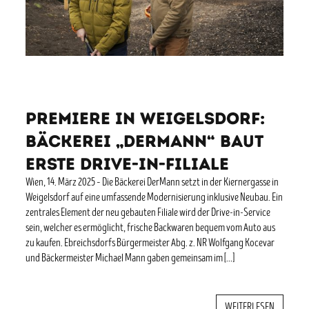
Premiere in Weigelsdorf:
Bäckerei „DerMann“ baut
erste Drive-in-Filiale
Wien, 14. März 2025 – Die Bäckerei DerMann setzt in der Kiernergasse in
Weigelsdorf auf eine umfassende Modernisierung inklusive Neubau. Ein
zentrales Element der neu gebauten Filiale wird der Drive-in-Service
sein, welcher es ermöglicht, frische Backwaren bequem vom Auto aus
zu kaufen. Ebreichsdorfs Bürgermeister Abg. z. NR Wolfgang Kocevar
und Bäckermeister Michael Mann gaben gemeinsam im […]
WEITERLESEN