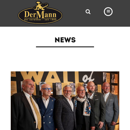
PRODUKTE
NEWS
FILIALEN
BÄCKEREI
BROTWAY
VORBESTELLUNG
NEWS
KARRIERE
VIDEOS