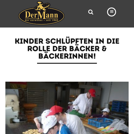
PRODUKTE
KINDER SCHLÜPFTEN IN DIE
FILIALEN
ROLLE DER BÄCKER &
BÄCKERINNEN!
BÄCKEREI
BROTWAY
VORBESTELLUNG
NEWS
KARRIERE
VIDEOS