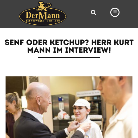
PRODUKTE
SENF ODER KETCHUP? HERR KURT
FILIALEN
MANN IM INTERVIEW!
BÄCKEREI
BROTWAY
VORBESTELLUNG
NEWS
KARRIERE
VIDEOS