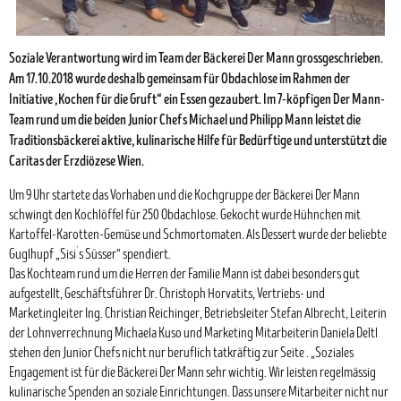
Soziale Verantwortung wird im Team der Bäckerei Der Mann grossgeschrieben.
Am 17.10.2018 wurde deshalb gemeinsam für Obdachlose im Rahmen der
Initiative „Kochen für die Gruft“ ein Essen gezaubert. Im 7-köpfigen Der Mann-
Team rund um die beiden Junior Chefs Michael und Philipp Mann leistet die
Traditionsbäckerei aktive, kulinarische Hilfe für Bedürftige und unterstützt die
Caritas der Erzdiözese Wien.
Um 9 Uhr startete das Vorhaben und die Kochgruppe der Bäckerei Der Mann
schwingt den Kochlöffel für 250 Obdachlose. Gekocht wurde Hühnchen mit
Kartoffel-Karotten-Gemüse und Schmortomaten. Als Dessert wurde der beliebte
Guglhupf „Sisi´s Süsser“ spendiert.
Das Kochteam rund um die Herren der Familie Mann ist dabei besonders gut
aufgestellt, Geschäftsführer Dr. Christoph Horvatits, Vertriebs- und
Marketingleiter Ing. Christian Reichinger, Betriebsleiter Stefan Albrecht, Leiterin
der Lohnverrechnung Michaela Kuso und Marketing Mitarbeiterin Daniela Deltl
stehen den Junior Chefs nicht nur beruflich tatkräftig zur Seite . „Soziales
Engagement ist für die Bäckerei Der Mann sehr wichtig. Wir leisten regelmässig
kulinarische Spenden an soziale Einrichtungen. Dass unsere Mitarbeiter nicht nur