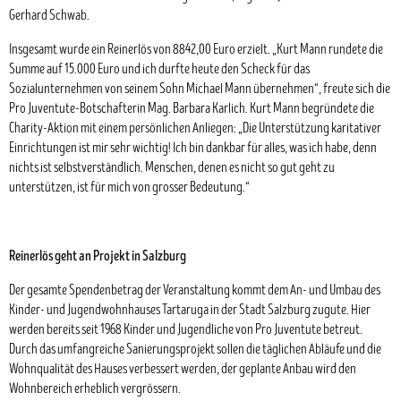
Gerhard Schwab.
Insgesamt wurde ein Reinerlös von 8842,00 Euro erzielt. „Kurt Mann rundete die
Summe auf 15.000 Euro und ich durfte heute den Scheck für das
Sozialunternehmen von seinem Sohn Michael Mann übernehmen“, freute sich die
Pro Juventute-Botschafterin Mag. Barbara Karlich. Kurt Mann begründete die
Charity-Aktion mit einem persönlichen Anliegen: „Die Unterstützung karitativer
Einrichtungen ist mir sehr wichtig! Ich bin dankbar für alles, was ich habe, denn
nichts ist selbstverständlich. Menschen, denen es nicht so gut geht zu
unterstützen, ist für mich von grosser Bedeutung.“
Reinerlös geht an Projekt in Salzburg
Der gesamte Spendenbetrag der Veranstaltung kommt dem An- und Umbau des
Kinder- und Jugendwohnhauses Tartaruga in der Stadt Salzburg zugute. Hier
werden bereits seit 1968 Kinder und Jugendliche von Pro Juventute betreut.
Durch das umfangreiche Sanierungsprojekt sollen die täglichen Abläufe und die
Wohnqualität des Hauses verbessert werden, der geplante Anbau wird den
Wohnbereich erheblich vergrössern.