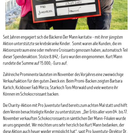
Seit Jahren engagiert sich die Bäckerei Der Mann karitativ – mit ihrer jüngsten
Aktion unterstützte sie krebskranke Kinder. Somit waren alle Kunden, die im
Aktionszeitraum eine oder mehrere Croissants genossen haben, automatisch Teil
dieser Spendenaktion. Stolze 8.842,- Euro wurden eingenommen. Kurt Mann
rundete die Summe auf 15.000,- Euro auf.
Zahlreiche Prominente läuteten im November des Vorjahres eine zweiwöchige
Verkaufsaktion für den guten Zweck ein. Beim Promi-Backen zeigten Barbara
Karlich, Kickboxer Fadi Merza, Starkoch Toni Mörwald und viele weitere ihr
Können im Schokocroissant backen.
Die Charity-Aktion mit Pro Juventute fand bereits zum achten Mal statt und hilft
dem Verein benachteiligte Kinder zu unterstützen. „Der Erlös aller vom 04 . bis 17.
November verkauften Schokocroissants in sämtlichen Der Mann-Filialen wurde
an uns gespendet. Wir möchten uns sehr herzlich bei Kurt Mann bedanken, der
diese Aktion auch heuer wieder ermöglicht hat“, sagt Pro Juventute-Direktor Dr.