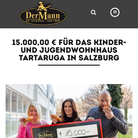
PRODUKTE
15.000,00 € FÜR DAS KINDER-
FILIALEN
UND JUGENDWOHNHAUS
TARTARUGA IN SALZBURG
BÄCKEREI
BROTWAY
VORBESTELLUNG
NEWS
KARRIERE
VIDEOS