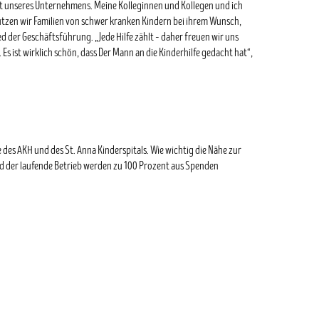
tät unseres Unternehmens. Meine Kolleginnen und Kollegen und ich
ützen wir Familien von schwer kranken Kindern bei ihrem Wunsch,
ed der Geschäftsführung. „Jede Hilfe zählt – daher freuen wir uns
ist wirklich schön, dass Der Mann an die Kinderhilfe gedacht hat“,
he des AKH und des St. Anna Kinderspitals. Wie wichtig die Nähe zur
und der laufende Betrieb werden zu 100 Prozent aus Spenden