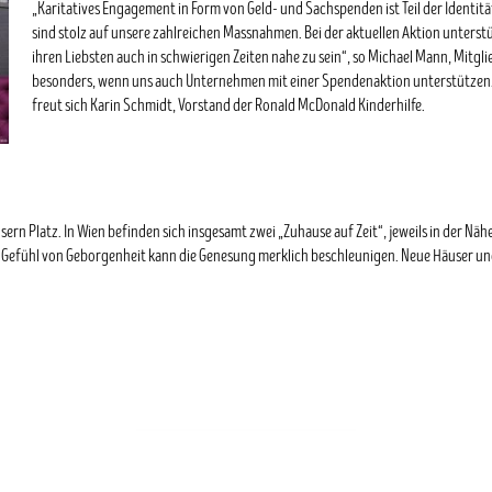
„Karitatives Engagement in Form von Geld- und Sachspenden ist Teil der Identi
sind stolz auf unsere zahlreichen Massnahmen. Bei der aktuellen Aktion unterst
ihren Liebsten auch in schwierigen Zeiten nahe zu sein“, so Michael Mann, Mitgli
besonders, wenn uns auch Unternehmen mit einer Spendenaktion unterstützen. Es 
freut sich Karin Schmidt, Vorstand der Ronald McDonald Kinderhilfe.
usern Platz. In Wien befinden sich insgesamt zwei „Zuhause auf Zeit“, jeweils in der Nä
 Das Gefühl von Geborgenheit kann die Genesung merklich beschleunigen. Neue Häuser 