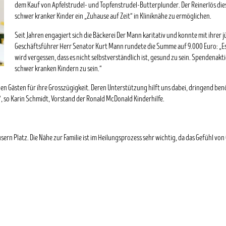
dem Kauf von Apfelstrudel- und Topfenstrudel-Butterplunder. Der Reinerlös die
schwer kranker Kinder ein „Zuhause auf Zeit“ in Kliniknähe zu ermöglichen.
Seit Jahren engagiert sich die Bäckerei Der Mann karitativ und konnte mit ihrer j
Geschäftsführer Herr Senator Kurt Mann rundete die Summe auf 9.000 Euro: „Es i
wird vergessen, dass es nicht selbstverständlich ist, gesund zu sein. Spendenakti
schwer kranken Kindern zu sein.“
len Gästen für ihre Grosszügigkeit. Deren Unterstützung hilft uns dabei, dringend be
, so Karin Schmidt, Vorstand der Ronald McDonald Kinderhilfe.
äusern Platz. Die Nähe zur Familie ist im Heilungsprozess sehr wichtig, da das Gefühl 