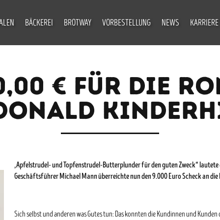
IALEN
BÄCKEREI
BROTWAY
VORBESTELLUNG
NEWS
KARRIERE
0,00 € FÜR DIE R
ONALD KINDERH
„Apfelstrudel- und Topfenstrudel-Butterplunder für den guten Zweck“ lautete 
Geschäftsführer Michael Mann überreichte nun den 9.000 Euro Scheck an die 
Sich selbst und anderen was Gutes tun: Das konnten die Kundinnen und Kunden d