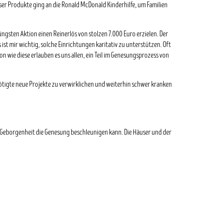
ser Produkte ging an die Ronald McDonald Kinderhilfe, um Familien
üngsten Aktion einen Reinerlös von stolzen 7.000 Euro erzielen. Der
st mir wichtig, solche Einrichtungen karitativ zu unterstützen. Oft
on wie diese erlauben es uns allen, ein Teil im Genesungsprozess von
nötigte neue Projekte zu verwirklichen und weiterhin schwer kranken
von Geborgenheit die Genesung beschleunigen kann. Die Häuser und der