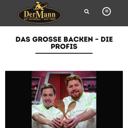
PRODUKTE
DAS GROSSE BACKEN – DIE
FILIALEN
PROFIS
BÄCKEREI
BROTWAY
VORBESTELLUNG
NEWS
KARRIERE
VIDEOS