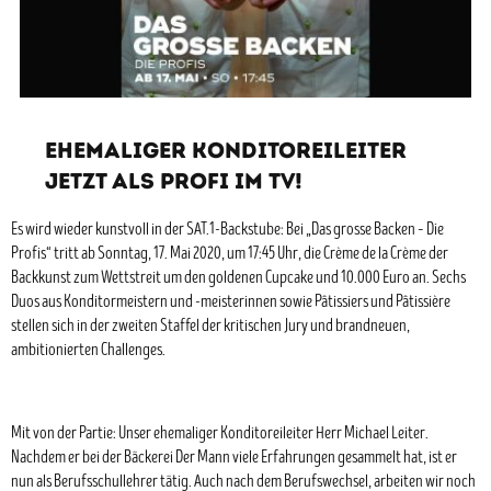
EHEMALIGER KONDITOREILEITER
JETZT ALS PROFI IM TV!
Es wird wieder kunstvoll in der SAT.1-Backstube: Bei „Das grosse Backen – Die
Profis“ tritt ab Sonntag, 17. Mai 2020, um 17:45 Uhr, die Crème de la Crème der
Backkunst zum Wettstreit um den goldenen Cupcake und 10.000 Euro an. Sechs
Duos aus Konditormeistern und -meisterinnen sowie Pâtissiers und Pâtissière
stellen sich in der zweiten Staffel der kritischen Jury und brandneuen,
ambitionierten Challenges.
Mit von der Partie: Unser ehemaliger Konditoreileiter Herr Michael Leiter.
Nachdem er bei der Bäckerei Der Mann viele Erfahrungen gesammelt hat, ist er
nun als Berufsschullehrer tätig. Auch nach dem Berufswechsel, arbeiten wir noch