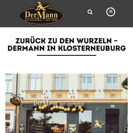
PRODUKTE
ZURÜCK ZU DEN WURZELN –
FILIALEN
DERMANN IN KLOSTERNEUBURG
BÄCKEREI
BROTWAY
VORBESTELLUNG
NEWS
KARRIERE
VIDEOS