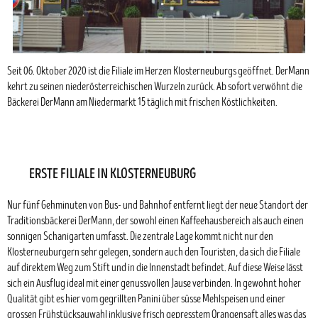
Seit 06. Oktober 2020 ist die Filiale im Herzen Klosterneuburgs geöffnet. DerMann
kehrt zu seinen niederösterreichischen Wurzeln zurück. Ab sofort verwöhnt die
Bäckerei DerMann am Niedermarkt 15 täglich mit frischen Köstlichkeiten.
ERSTE FILIALE IN KLOSTERNEUBURG
Nur fünf Gehminuten von Bus- und Bahnhof entfernt liegt der neue Standort der
Traditionsbäckerei DerMann, der sowohl einen Kaffeehausbereich als auch einen
sonnigen Schanigarten umfasst. Die zentrale Lage kommt nicht nur den
Klosterneuburgern sehr gelegen, sondern auch den Touristen, da sich die Filiale
auf direktem Weg zum Stift und in die Innenstadt befindet. Auf diese Weise lässt
sich ein Ausflug ideal mit einer genussvollen Jause verbinden. In gewohnt hoher
Qualität gibt es hier vom gegrillten Panini über süsse Mehlspeisen und einer
grossen Frühstücksauwahl inklusive frisch gepresstem Orangensaft alles was das