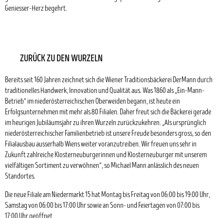
Geniesser-Herz begehrt.
ZURÜCK ZU DEN WURZELN
Bereits seit 160 Jahren zeichnet sich die Wiener Traditionsbäckerei DerMann durch
traditionelles Handwerk, Innovation und Qualität aus. Was 1860 als „Ein-Mann-
Betrieb“ im niederösterreichischen Oberweiden begann, ist heute ein
Erfolgsunternehmen mit mehr als 80 Filialen. Daher freut sich die Bäckerei gerade
im heurigen Jubiläumsjahr zu ihren Wurzeln zurückzukehren. „Als ursprünglich
niederösterreichischer Familienbetrieb ist unsere Freude besonders gross, so den
Filialausbau ausserhalb Wiens weiter voranzutreiben. Wir freuen uns sehr in
Zukunft zahlreiche Klosterneuburgerinnen und Klosterneuburger mit unserem
vielfältigen Sortiment zu verwöhnen“, so Michael Mann anlässlich des neuen
Standortes.
Die neue Filiale am Niedermarkt 15 hat Montag bis Freitag von 06:00 bis 19:00 Uhr,
Samstag von 06:00 bis 17:00 Uhr sowie an Sonn- und Feiertagen von 07:00 bis
17:00 Uhr geöffnet.