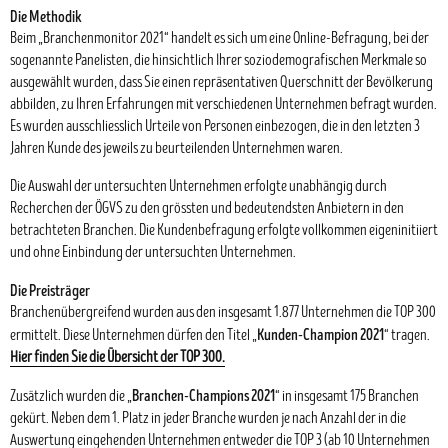
Die Methodik
Beim „Branchenmonitor 2021“ handelt es sich um eine Online-Befragung, bei der
sogenannte Panelisten, die hinsichtlich Ihrer soziodemografischen Merkmale so
ausgewählt wurden, dass Sie einen repräsentativen Querschnitt der Bevölkerung
abbilden, zu Ihren Erfahrungen mit verschiedenen Unternehmen befragt wurden.
Es wurden ausschliesslich Urteile von Personen einbezogen, die in den letzten 3
Jahren Kunde des jeweils zu beurteilenden Unternehmen waren.
Die Auswahl der untersuchten Unternehmen erfolgte unabhängig durch
Recherchen der ÖGVS zu den grössten und bedeutendsten Anbietern in den
betrachteten Branchen. Die Kundenbefragung erfolgte vollkommen eigeninitiiert
und ohne Einbindung der untersuchten Unternehmen.
Die Preisträger
Branchenübergreifend wurden aus den insgesamt 1.877 Unternehmen die TOP 300
Kunden-Champion 2021
ermittelt. Diese Unternehmen dürfen den Titel „
“ tragen.
Hier finden Sie die Übersicht der TOP 300.
Branchen-Champions 2021
Zusätzlich wurden die „
“ in insgesamt 175 Branchen
gekürt. Neben dem 1. Platz in jeder Branche wurden je nach Anzahl der in die
Auswertung eingehenden Unternehmen entweder die TOP 3 (ab 10 Unternehmen