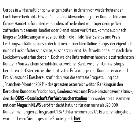
Gerade in wirtschaftlich schwierigen Zeiten, in denen von wiederkehrenden
Lockdowns bedrohte Einzelhändler eine Abwanderung ihrer Kunden hin zum
Online-Handel befürchten ist Kundenzufriedenheit wichtiger denn je. Wer
zufrieden mit seinem Händler oder Dienstleister vor Ort ist, kommt auch nach
längeren Schliessungen wieder zurück in die Filiale. Wer Service und Preis-
Leistungsverhältnis eines in der Not neu entdeckten Online-Shops, der eigentlich
nur ein Lückenfüller sein sollte, zu schätzen lernt, kauft vielleicht auch nach dem
Lockdown weiterhin dort ein. Doch welche Unternehmen haben die zufriedensten
Kunden? Von welchem Schuhhändler, welcher Bank, welchem Online-Shops
berichten die Österreicher die positivsten Erfahrungen bei Kundenservice und
Preis/Leistung? Dies herauszufinden, war die zentrale Fragestellung des
grössten österreichweiten Rankings in den
„Branchen-Monitor 2021“ – des
Bereichen Kundenzufriedenheit, Kundenservice und Preis-Leistungsverhältnis
–,
ÖGVS – Gesellschaft für Verbraucherstudien
den die
nun wiederholt zusammen
mit dem
Magazin NEWS
veröffentlicht hat und für den mehr als 320.000
Kundenmeinungen zu insgesamt 1.877 Unternehmen aus 175 Branchen eingeholt
wurden. Lesen Sie die gesamte Studie gleich
hier.