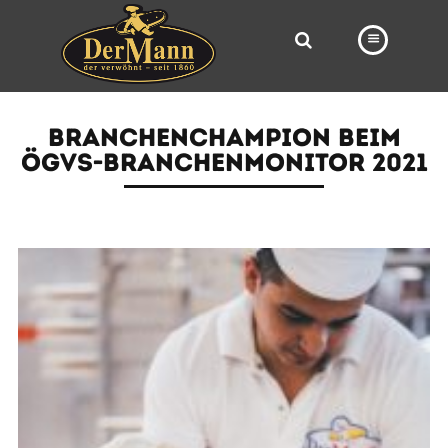
PRODUKTE
BRANCHENCHAMPION BEIM
FILIALEN
ÖGVS-BRANCHENMONITOR 2021
BÄCKEREI
BROTWAY
VORBESTELLUNG
NEWS
KARRIERE
VIDEOS