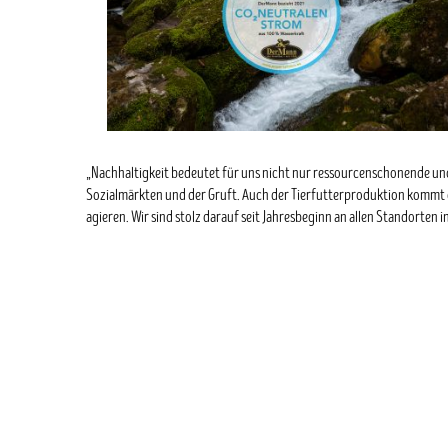
„Nachhaltigkeit bedeutet für uns nicht nur ressourcenschonende und 
Sozialmärkten und der Gruft. Auch der Tierfutterproduktion kommt ein
agieren. Wir sind stolz darauf seit Jahresbeginn an allen Standorten