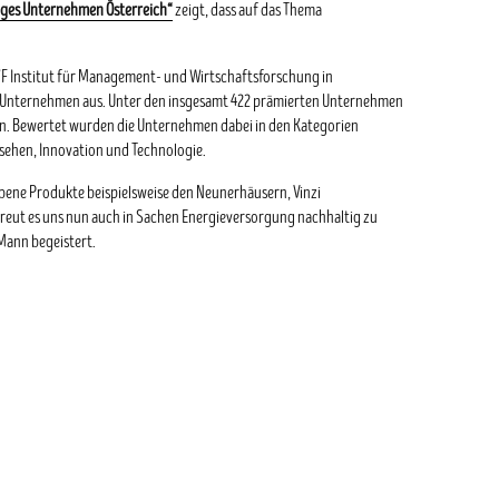
iges Unternehmen Österreich“
zeigt, dass auf das Thema
WF Institut für Management- und Wirtschaftsforschung in
ge Unternehmen aus. Unter den insgesamt 422 prämierten Unternehmen
n. Bewertet wurden die Unternehmen dabei in den Kategorien
sehen, Innovation und Technologie.
ebene Produkte beispielsweise den Neunerhäusern, Vinzi
 freut es uns nun auch in Sachen Energieversorgung nachhaltig zu
 Mann begeistert.