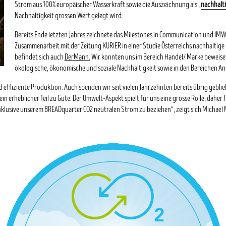
Strom aus 100% europäischer Wasserkraft sowie die Auszeichnung als „
nachhalt
Nachhaltigkeit grossen Wert gelegt wird.
Bereits Ende letzten Jahres zeichnete das Milestones in Communication und IM
Zusammenarbeit mit der Zeitung KURIER in einer Studie Österreichs nachhalti
befindet sich auch
DerMann.
Wir konnten uns im Bereich Handel/ Marke beweise
ökologische, ökonomische und soziale Nachhaltigkeit sowie in den Bereichen An
effiziente Produktion. Auch spenden wir seit vielen Jahrzehnten bereits übrig gebli
 erheblicher Teil zu Gute. Der Umwelt-Aspekt spielt für uns eine grosse Rolle, daher
 inklusive unserem BREADquarter CO2 neutralen Strom zu beziehen“, zeigt sich Michael