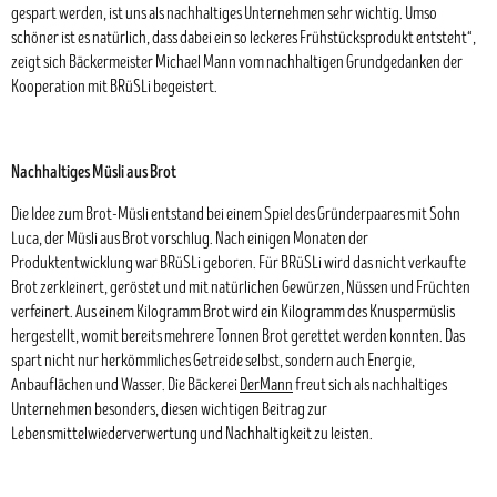
gespart werden, ist uns als nachhaltiges Unternehmen sehr wichtig. Umso
schöner ist es natürlich, dass dabei ein so leckeres Frühstücksprodukt entsteht“,
zeigt sich Bäckermeister Michael Mann vom nachhaltigen Grundgedanken der
Kooperation mit BRüSLi begeistert.
Nachhaltiges Müsli aus Brot
Die Idee zum Brot-Müsli entstand bei einem Spiel des Gründerpaares mit Sohn
Luca, der Müsli aus Brot vorschlug. Nach einigen Monaten der
Produktentwicklung war BRüSLi geboren. Für BRüSLi wird das nicht verkaufte
Brot zerkleinert, geröstet und mit natürlichen Gewürzen, Nüssen und Früchten
verfeinert. Aus einem Kilogramm Brot wird ein Kilogramm des Knuspermüslis
hergestellt, womit bereits mehrere Tonnen Brot gerettet werden konnten. Das
spart nicht nur herkömmliches Getreide selbst, sondern auch Energie,
Anbauflächen und Wasser. Die Bäckerei
DerMann
freut sich als nachhaltiges
Unternehmen besonders, diesen wichtigen Beitrag zur
Lebensmittelwiederverwertung und Nachhaltigkeit zu leisten.