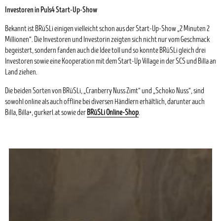
Investoren in Puls4 Start-Up-Show
Bekannt ist BRüSLi einigen vielleicht schon aus der Start-Up-Show „2 Minuten 2
Millionen“. Die Investoren und Investorin zeigten sich nicht nur vom Geschmack
begeistert, sondern fanden auch die Idee toll und so konnte BRüSLi gleich drei
Investoren sowie eine Kooperation mit dem Start-Up Village in der SCS und Billa an
Land ziehen.
Die beiden Sorten von BRüSLi, „Cranberry Nuss Zimt“ und „Schoko Nuss“, sind
sowohl online als auch offline bei diversen Händlern erhältlich, darunter auch
Billa, Billa+, gurkerl.at sowie der
BRüSLi Online-Shop
.