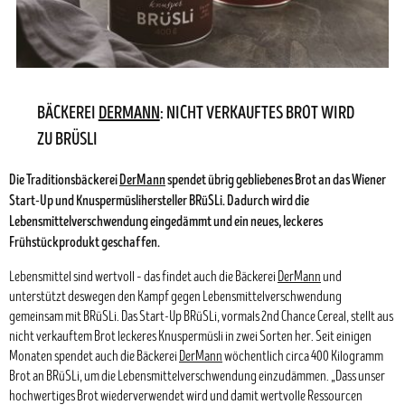
BÄCKEREI
DERMANN
: NICHT VERKAUFTES BROT WIRD
ZU BRÜSLI
Die Traditionsbäckerei
DerMann
spendet übrig gebliebenes Brot an das Wiener
Start-Up und Knuspermüslihersteller BRüSLi. Dadurch wird die
Lebensmittelverschwendung eingedämmt und ein neues, leckeres
Frühstückprodukt geschaffen.
Lebensmittel sind wertvoll – das findet auch die Bäckerei
DerMann
und
unterstützt deswegen den Kampf gegen Lebensmittelverschwendung
gemeinsam mit BRüSLi. Das Start-Up BRüSLi, vormals 2nd Chance Cereal, stellt aus
nicht verkauftem Brot leckeres Knuspermüsli in zwei Sorten her. Seit einigen
Monaten spendet auch die Bäckerei
DerMann
wöchentlich circa 400 Kilogramm
Brot an BRüSLi, um die Lebensmittelverschwendung einzudämmen. „Dass unser
hochwertiges Brot wiederverwendet wird und damit wertvolle Ressourcen