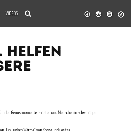
VIDEOS
. HELFEN
SERE
len Kunden Genussmomente bereiten und Menschen in schwierigen
ion „Ein Funken Wärme“ von Krone und Caritas.