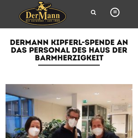
PRODUKTE
DERMANN KIPFERL-SPENDE AN
FILIALEN
DAS PERSONAL DES HAUS DER
BARMHERZIGKEIT
BÄCKEREI
BROTWAY
VORBESTELLUNG
NEWS
KARRIERE
VIDEOS