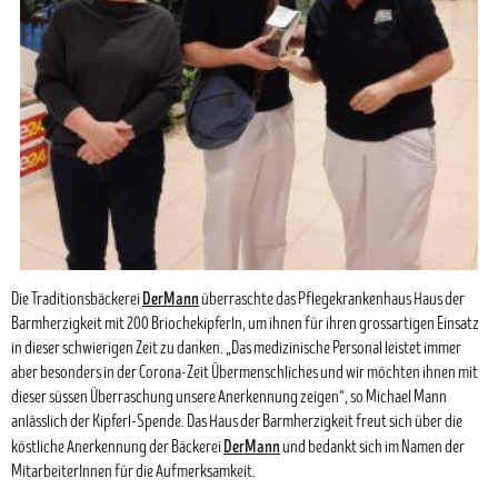
DerMann
Die Traditionsbäckerei
überraschte das Pflegekrankenhaus Haus der
Barmherzigkeit mit 200 Briochekipferln, um ihnen für ihren grossartigen Einsatz
in dieser schwierigen Zeit zu danken. „Das medizinische Personal leistet immer
aber besonders in der Corona-Zeit Übermenschliches und wir möchten ihnen mit
dieser süssen Überraschung unsere Anerkennung zeigen“, so Michael Mann
anlässlich der Kipferl-Spende. Das Haus der Barmherzigkeit freut sich über die
DerMann
köstliche Anerkennung der Bäckerei
und bedankt sich im Namen der
MitarbeiterInnen für die Aufmerksamkeit.