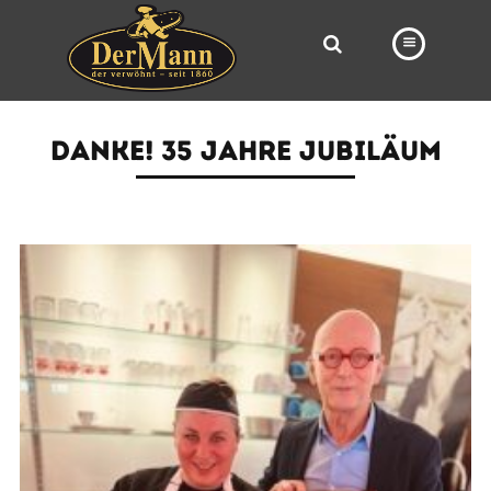
PRODUKTE
DANKE! 35 JAHRE JUBILÄUM
FILIALEN
BÄCKEREI
BROTWAY
VORBESTELLUNG
NEWS
KARRIERE
VIDEOS