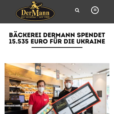
PRODUKTE
BÄCKEREI DERMANN SPENDET
FILIALEN
15.535 EURO FÜR DIE UKRAINE
BÄCKEREI
BROTWAY
VORBESTELLUNG
NEWS
KARRIERE
VIDEOS