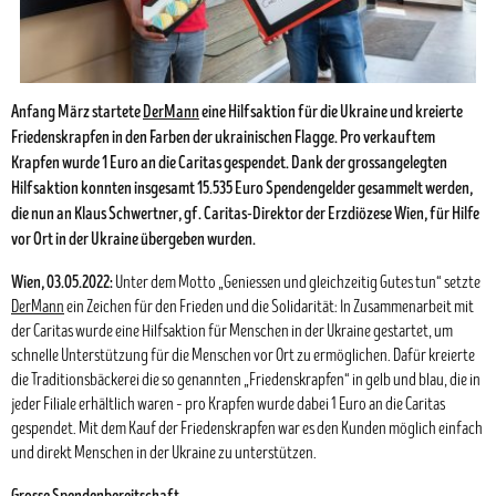
Anfang März startete
DerMann
eine Hilfsaktion für die Ukraine und kreierte
Friedenskrapfen in den Farben der ukrainischen Flagge. Pro verkauftem
Krapfen
wurde 1 Euro an die Caritas gespendet.
Dank der grossangelegten
Hilfsaktion konnten insgesamt 15.535 Euro Spendengelder gesammelt werden,
die nun an Klaus Schwertner, gf. Caritas-Direktor der Erzdiözese Wien, für Hilfe
vor Ort in der Ukraine übergeben wurden.
Wien, 03.05.2022:
Unter dem Motto „Geniessen und gleichzeitig Gutes tun“ setzte
DerMann
ein Zeichen für den Frieden und die Solidarität: In Zusammenarbeit mit
der Caritas wurde eine Hilfsaktion für Menschen in der Ukraine gestartet, um
schnelle Unterstützung für die Menschen vor Ort zu ermöglichen. Dafür kreierte
die Traditionsbäckerei die so genannten „Friedenskrapfen“ in gelb und blau, die in
jeder Filiale erhältlich waren – pro Krapfen wurde dabei 1 Euro an die Caritas
gespendet. Mit dem Kauf der Friedenskrapfen war es den Kunden möglich einfach
und direkt Menschen in der Ukraine zu unterstützen.
Grosse Spendenbereitschaft