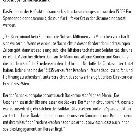
Das Ergebnis der Hilfsaktion kann sich sehen lassen: insgesamt wurden 15.353 Euro
Spendengelder gesammelt, die nun für Hilfe vor Ort in der Ukraine eingesetzt
werden.
„Der Krieg nimmt kein Ende und die Not von Millionen von Menschen verschärft
sich weiterhin. Wenn es eine gute Nachricht in diesen fordernden und traurigen
Zeiten gibt, dann ist es die unglaubliche Hilfsbereitschaft und Solidarität, die uns
erreicht. Vielen herzlichen Dank an
DerMann
und all jene Kunden und Kundinnen,
die mit dem Kauf der Friedenskrapfen die Ukraine-Nothilfe der Caritas unterstützt
haben. Jeder einzelne der 15.535 verkauften Krapfen hilft uns dabei, zu helfen und
Hoffnung zu schenken“, unterstreicht Klaus Schwertner, gf. Caritas-Direktor der
Erzdiözese Wien.
Bei der Scheckübergabe betonte auch Bäckermeister Michael Mann: „Die
Geschehnisse in der Ukraine lassen die Bäckerei
DerMann
nicht unberührt, deshalb
war es uns wichtig ein Zeichen der Solidarität zu setzen und eine Spendenaktion
zu starten. Unser Dank gilt aber besonders unseren Kundinnen und Kunden, denn
mit ihrem Kauf der Friedenskrapfen haben sie erneut bewiesen, dass auch ihnen
soziales Engagement am Herzen liegt.“