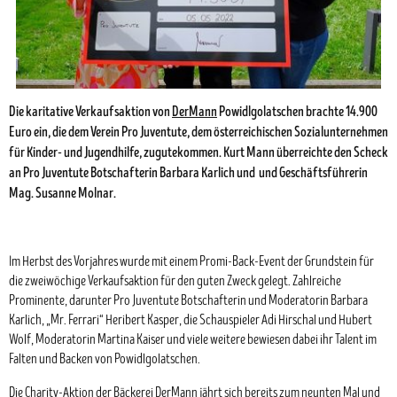
Die karitative Verkaufsaktion von
DerMann
Powidlgolatschen brachte 14.900
Euro ein, die dem Verein Pro Juventute, dem österreichischen Sozialunternehmen
für Kinder- und Jugendhilfe, zugutekommen. Kurt Mann überreichte den Scheck
an Pro Juventute Botschafterin Barbara Karlich und und Geschäftsführerin
Mag. Susanne Molnar.
Im Herbst des Vorjahres wurde mit einem Promi-Back-Event der Grundstein für
die zweiwöchige Verkaufsaktion für den guten Zweck gelegt. Zahlreiche
Prominente, darunter Pro Juventute Botschafterin und Moderatorin Barbara
Karlich, „Mr. Ferrari“ Heribert Kasper, die Schauspieler Adi Hirschal und Hubert
Wolf, Moderatorin Martina Kaiser und viele weitere bewiesen dabei ihr Talent im
Falten und Backen von Powidlgolatschen.
Die Charity-Aktion der Bäckerei
DerMann
jährt sich bereits zum neunten Mal und