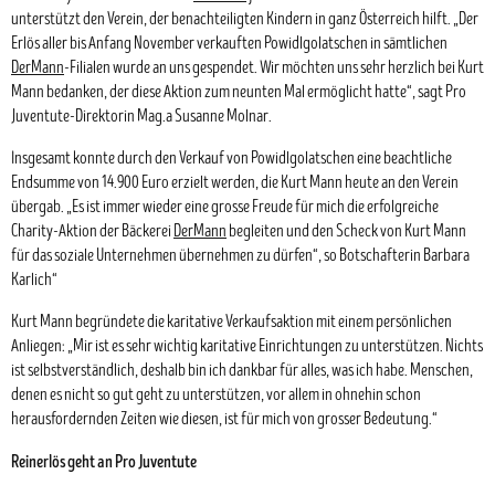
unterstützt den Verein, der benachteiligten Kindern in ganz Österreich hilft. „Der
Erlös aller bis Anfang November verkauften Powidlgolatschen in sämtlichen
DerMann
-Filialen wurde an uns gespendet. Wir möchten uns sehr herzlich bei Kurt
Mann bedanken, der diese Aktion zum neunten Mal ermöglicht hatte“, sagt Pro
Juventute-Direktorin Mag.
a
Susanne Molnar.
Insgesamt konnte durch den Verkauf von Powidlgolatschen eine beachtliche
Endsumme von 14.900 Euro erzielt werden, die Kurt Mann heute an den Verein
übergab. „Es ist immer wieder eine grosse Freude für mich die erfolgreiche
Charity-Aktion der Bäckerei
DerMann
begleiten und den Scheck von Kurt Mann
für das soziale Unternehmen übernehmen zu dürfen“, so Botschafterin Barbara
Karlich“
Kurt Mann begründete die karitative Verkaufsaktion mit einem persönlichen
Anliegen: „Mir ist es sehr wichtig karitative Einrichtungen zu unterstützen. Nichts
ist selbstverständlich, deshalb bin ich dankbar für alles, was ich habe. Menschen,
denen es nicht so gut geht zu unterstützen, vor allem in ohnehin schon
herausfordernden Zeiten wie diesen, ist für mich von grosser Bedeutung.“
Reinerlös geht an Pro Juventute