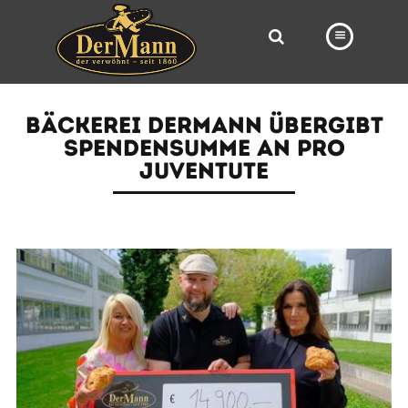
PRODUKTE
BÄCKEREI DERMANN ÜBERGIBT
FILIALEN
SPENDENSUMME AN PRO
JUVENTUTE
BÄCKEREI
BROTWAY
VORBESTELLUNG
NEWS
KARRIERE
VIDEOS