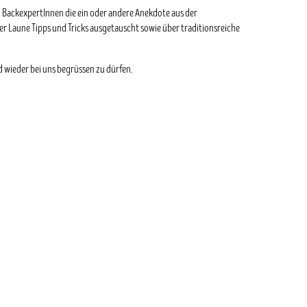
 BackexpertInnen die ein oder andere Anekdote aus der
r Laune Tipps und Tricks ausgetauscht sowie über traditionsreiche
d wieder bei uns begrüssen zu dürfen.