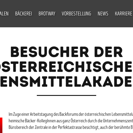
IALEN
BÄCKEREI
BROTWAY
VORBESTELLUNG
NEWS
KARRIERE
BESUCHER DER
STERREICHISCH
BENSMITTELAKADE
Im Zuge einer Arbeitstagung des Backforums der österreichischen Lebensmitte
heimische Bäcker-KollegInnen aus ganz Österreich durch die Unternehmenszentra
Bürobereich der Zentrale in der Perfektastrasse besichtigt, auch der berühmte B