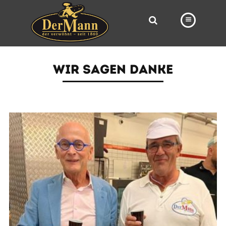
PRODUKTE
WIR SAGEN DANKE
FILIALEN
BÄCKEREI
BROTWAY
VORBESTELLUNG
NEWS
KARRIERE
VIDEOS