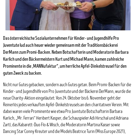
Das österreichische Sozialunternehmen für Kinder- und Jugendhilfe Pro
Juventute lud auch heuer wieder gemeinsam mit der Traditionsbäckerei
DerMann zum Promi-Backen. Neben Botschafterin und Moderatorin Barbara
Karlich und den Bäckermeistern Kurt und Michael Mann, kamen zahlreiche
Prominente in die „MANNufaktur“, um herrliche Apfel-Dinkelstreusel für den
guten Zweck zu backen.
Nicht nur Gutes gebacken, sondern auch Gutes getan. Beim Promi-Backen für die
Kinder- und Jugendhilfe von Pro Juventute und der Bäckerei DerMann, wurde die
neue Charity-Aktion eingeläutet: Von 24. Oktober bis 6. November geht der
Reinerlös jedes verkauften Apfel-Dinkelstreusels an den charitativen Verein. Mit
dabei waren viele Prominente wie etwa Pro Juvntute Botschafterin Barbara
Karlich, „Mr. Ferrari“ Heribert Kasper, die Schauspieler Adi Hirschal und Adriana
Zartl, das Kabarett-Duo Flo & Wisch, die Moderatorin Martina Kaiser sowie
Dancing Star Conny Kreuter und die Models Beatrice Turin (Miss Europe 2021),