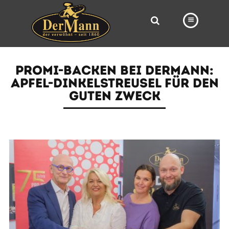
PRODUKTE
PROMI-BACKEN BEI DERMANN:
FILIALEN
APFEL-DINKELSTREUSEL FÜR DEN
GUTEN ZWECK
BÄCKEREI
BROTWAY
VORBESTELLUNG
NEWS
KARRIERE
VIDEOS