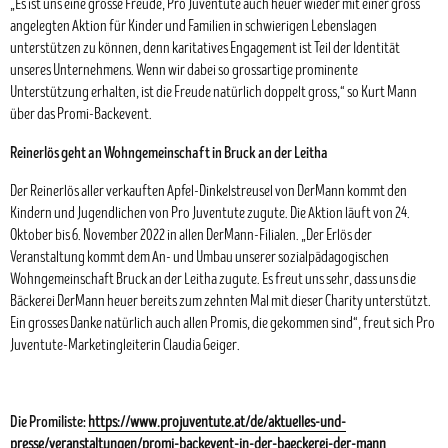
„Es ist uns eine grosse Freude, Pro Juventute auch heuer wieder mit einer gross
angelegten Aktion für Kinder und Familien in schwierigen Lebenslagen
unterstützen zu können, denn karitatives Engagement ist Teil der Identität
unseres Unternehmens. Wenn wir dabei so grossartige prominente
Unterstützung erhalten, ist die Freude natürlich doppelt gross,“ so Kurt Mann
über das Promi-Backevent.
Reinerlös geht an Wohngemeinschaft in Bruck an der Leitha
Der Reinerlös aller verkauften Apfel-Dinkelstreusel von DerMann kommt den
Kindern und Jugendlichen von Pro Juventute zugute. Die Aktion läuft von 24.
Oktober bis 6. November 2022 in allen DerMann-Filialen. „Der Erlös der
Veranstaltung kommt dem An- und Umbau unserer sozialpädagogischen
Wohngemeinschaft Bruck an der Leitha zugute. Es freut uns sehr, dass uns die
Bäckerei DerMann heuer bereits zum zehnten Mal mit dieser Charity unterstützt.
Ein grosses Danke natürlich auch allen Promis, die gekommen sind“, freut sich Pro
Juventute-Marketingleiterin Claudia Geiger.
Die Promiliste:
https://www.projuventute.at/de/aktuelles-und-
presse/veranstaltungen/promi-backevent-in-der-baeckerei-der-mann