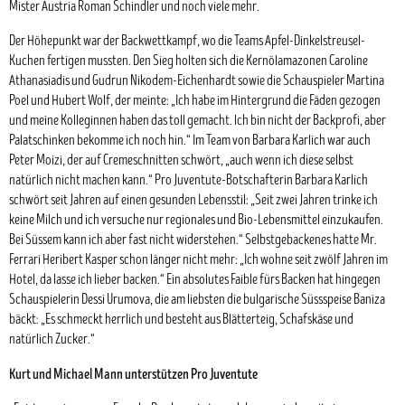
Mister Austria Roman Schindler und noch viele mehr.
Der Höhepunkt war der Backwettkampf, wo die Teams Apfel-Dinkelstreusel-
Kuchen fertigen mussten. Den Sieg holten sich die Kernölamazonen Caroline
Athanasiadis und Gudrun Nikodem-Eichenhardt sowie die Schauspieler Martina
Poel und Hubert Wolf, der meinte: „Ich habe im Hintergrund die Fäden gezogen
und meine Kolleginnen haben das toll gemacht. lch bin nicht der Backprofi, aber
Palatschinken bekomme ich noch hin.“ Im Team von Barbara Karlich war auch
Peter Moizi, der auf Cremeschnitten schwört, „auch wenn ich diese selbst
natürlich nicht machen kann.“ Pro Juventute-Botschafterin Barbara Karlich
schwört seit Jahren auf einen gesunden Lebensstil: „Seit zwei Jahren trinke ich
keine Milch und ich versuche nur regionales und Bio-Lebensmittel einzukaufen.
Bei Süssem kann ich aber fast nicht widerstehen.“ Selbstgebackenes hatte Mr.
Ferrari Heribert Kasper schon länger nicht mehr: „Ich wohne seit zwölf Jahren im
Hotel, da lasse ich lieber backen.“ Ein absolutes Faible fürs Backen hat hingegen
Schauspielerin Dessi Urumova, die am liebsten die bulgarische Süssspeise Baniza
bäckt: „Es schmeckt herrlich und besteht aus Blätterteig, Schafskäse und
natürlich Zucker.“
Kurt und Michael Mann unterstützen Pro Juventute