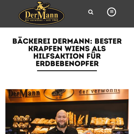
PRODUKTE
BÄCKEREI DERMANN: BESTER
FILIALEN
KRAPFEN WIENS ALS
HILFSAKTION FÜR
BÄCKEREI
ERDBEBENOPFER
BROTWAY
VORBESTELLUNG
NEWS
KARRIERE
VIDEOS