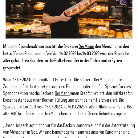
Mit einer Spendenaktion möchte die Bäckerei
DerMann
den Menschen in den
betroffenen Regionen helfen: Von 16.02.2023 bis 16.03.2023 wird der Reinerlös
aller gekauften Krapfen an die Erdbebenopfer in der Türkei und in Syrien
gespendet
Wien, 13.02.2023
: Unkompliziert Gutes tun – Die Bäckerei
DerMann
möchte ein
Zeichen der Solidarität setzen und den Erdbebenopfern helfen. Speziell für diese
Spendenaktion hat die Bäckerei
DerMann
einen Krapfen kreiert, den Hilfskrapfen.
Dieser besteht aus einer Beeren-Füllung und ist mit einem Herz verziert. Die
Spendenaktion läuft vom 16.02.2023 bis 16.03.2023 in allen Filialen, der Reinerlös
aller Hilfskrapfen kommt den Menschen in den betroffenen Gebieten zugute.
„Unser Herz schlägt nicht nur für das Backen, sondern auch für die Unterstützung
von Menschen in Not. Wir sind bemüht gemeinsam mit unseren Kundinnen und