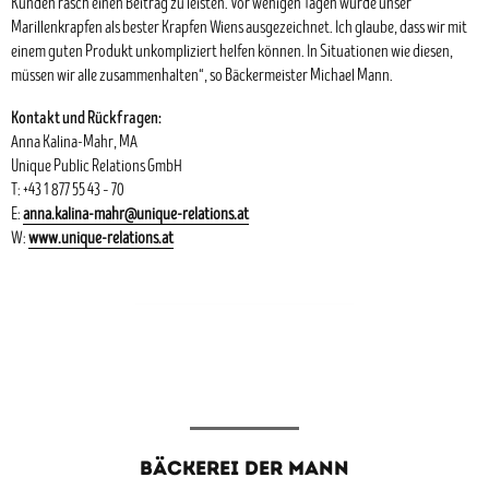
Kunden rasch einen Beitrag zu leisten. Vor wenigen Tagen wurde unser
Marillenkrapfen als bester Krapfen Wiens ausgezeichnet. Ich glaube, dass wir mit
einem guten Produkt unkompliziert helfen können. In Situationen wie diesen,
müssen wir alle zusammenhalten“, so Bäckermeister Michael Mann.
Kontakt und Rückfragen:
Anna Kalina-Mahr, MA
Unique Public Relations GmbH
T: +43 1 877 55 43 – 70
E:
anna.kalina-mahr@unique-relations.at
W:
www.unique-relations.at
BÄCKEREI DER MANN