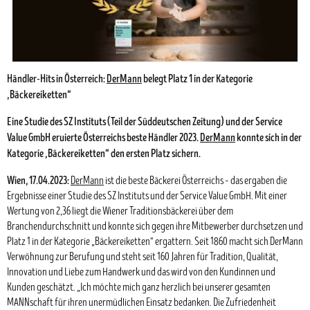
Händler-Hits in Österreich:
DerMann
belegt Platz 1 in der Kategorie
„Bäckereiketten“
Eine Studie des SZ Instituts (Teil der Süddeutschen Zeitung) und der Service
Value GmbH eruierte Österreichs beste Händler 2023.
DerMann
konnte sich in der
Kategorie „Bäckereiketten“ den ersten Platz sichern.
Wien, 17.04.2023:
DerMann
ist die beste Bäckerei Österreichs – das ergaben die
Ergebnisse einer Studie des SZ Instituts und der Service Value GmbH. Mit einer
Wertung von 2,36 liegt die Wiener Traditionsbäckerei über dem
Branchendurchschnitt und konnte sich gegen ihre Mitbewerber durchsetzen und
Platz 1 in der Kategorie „Bäckereiketten“ ergattern. Seit 1860 macht sich DerMann
Verwöhnung zur Berufung und steht seit 160 Jahren für Tradition, Qualität,
Innovation und Liebe zum Handwerk und das wird von den Kundinnen und
Kunden geschätzt. „Ich möchte mich ganz herzlich bei unserer gesamten
MANNschaft für ihren unermüdlichen Einsatz bedanken. Die Zufriedenheit