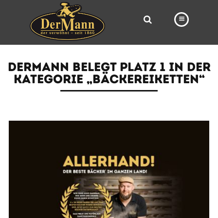
PRODUKTE
DERMANN BELEGT PLATZ 1 IN DER
FILIALEN
KATEGORIE „BÄCKEREIKETTEN“
BÄCKEREI
BROTWAY
VORBESTELLUNG
NEWS
KARRIERE
VIDEOS