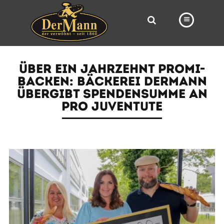
PRODUKTE
ÜBER EIN JAHRZEHNT PROMI-
FILIALEN
BACKEN: BÄCKEREI DERMANN
ÜBERGIBT SPENDENSUMME AN
BÄCKEREI
PRO JUVENTUTE
BROTWAY
VORBESTELLUNG
NEWS
KARRIERE
VIDEOS