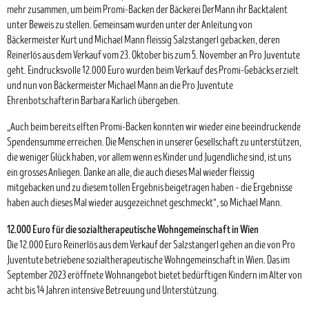
mehr zusammen, um beim Promi-Backen der Bäckerei DerMann ihr Backtalent
unter Beweis zu stellen. Gemeinsam wurden unter der Anleitung von
Bäckermeister Kurt und Michael Mann fleissig Salzstangerl gebacken, deren
Reinerlös aus dem Verkauf vom 23. Oktober bis zum 5. November an Pro Juventute
geht. Eindrucksvolle 12.000 Euro wurden beim Verkauf des Promi-Gebäcks erzielt
und nun von Bäckermeister Michael Mann an die Pro Juventute
Ehrenbotschafterin Barbara Karlich übergeben.
„Auch beim bereits elften Promi-Backen konnten wir wieder eine beeindruckende
Spendensumme erreichen. Die Menschen in unserer Gesellschaft zu unterstützen,
die weniger Glück haben, vor allem wenn es Kinder und Jugendliche sind, ist uns
ein grosses Anliegen. Danke an alle, die auch dieses Mal wieder fleissig
mitgebacken und zu diesem tollen Ergebnis beigetragen haben – die Ergebnisse
haben auch dieses Mal wieder ausgezeichnet geschmeckt“, so Michael Mann.
12.000 Euro für die sozialtherapeutische Wohngemeinschaft in Wien
Die 12.000 Euro Reinerlös aus dem Verkauf der Salzstangerl gehen an die von Pro
Juventute betriebene sozialtherapeutische Wohngemeinschaft in Wien. Das im
September 2023 eröffnete Wohnangebot bietet bedürftigen Kindern im Alter von
acht bis 14 Jahren intensive Betreuung und Unterstützung.