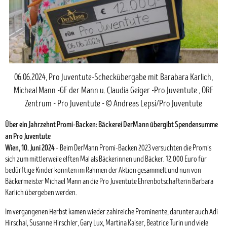
06.06.2024, Pro Juventute-Scheckübergabe mit Barabara Karlich,
Micheal Mann -GF der Mann u. Claudia Geiger -Pro Juventute , ORF
Zentrum - Pro Juventute - © Andreas Lepsi/Pro Juventute
Über ein Jahrzehnt Promi-Backen: Bäckerei DerMann übergibt Spendensumme
an Pro Juventute
Wien, 10. Juni 2024
– Beim DerMann Promi-Backen 2023 versuchten die Promis
sich zum mittlerweile elften Mal als Bäckerinnen und Bäcker. 12.000 Euro für
bedürftige Kinder konnten im Rahmen der Aktion gesammelt und nun von
Bäckermeister Michael Mann an die Pro Juventute Ehrenbotschafterin Barbara
Karlich übergeben werden.
Im vergangenen Herbst kamen wieder zahlreiche Prominente, darunter auch Adi
Hirschal, Susanne Hirschler, Gary Lux, Martina Kaiser, Beatrice Turin und viele