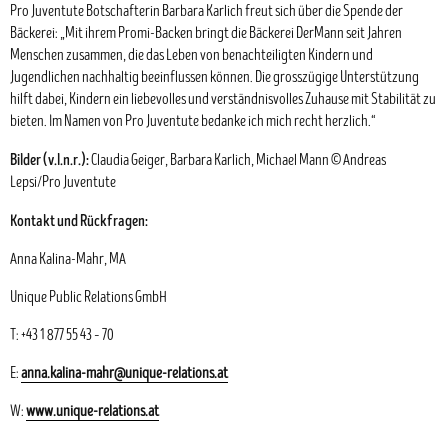
Pro Juventute Botschafterin Barbara Karlich freut sich über die Spende der
Bäckerei: „Mit ihrem Promi-Backen bringt die Bäckerei DerMann seit Jahren
Menschen zusammen, die das Leben von benachteiligten Kindern und
Jugendlichen nachhaltig beeinflussen können. Die grosszügige Unterstützung
hilft dabei, Kindern ein liebevolles und verständnisvolles Zuhause mit Stabilität zu
bieten. Im Namen von Pro Juventute bedanke ich mich recht herzlich.“
Bilder (v.l.n.r.):
Claudia Geiger, Barbara Karlich, Michael Mann © Andreas
Lepsi/Pro Juventute
Kontakt und Rückfragen:
Anna Kalina-Mahr, MA
Unique Public Relations GmbH
T: +43 1 877 55 43 – 70
E:
anna.kalina-mahr@unique-relations.at
W:
www.unique-relations.at