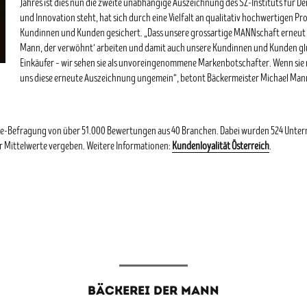
Jahres ist dies nun die zweite unabhängige Auszeichnung des SZ-Instituts für DerM
und Innovation steht, hat sich durch eine Vielfalt an qualitativ hochwertigen P
Kundinnen und Kunden gesichert. „Dass unsere grossartige MANNschaft erneut 
Mann, der verwöhnt‘ arbeiten und damit auch unsere Kundinnen und Kunden glüc
Einkäufer – wir sehen sie als unvoreingenommene Markenbotschafter. Wenn sie mi
uns diese erneute Auszeichnung ungemein“, betont Bäckermeister Michael Man
line-Befragung von über 51.000 Bewertungen aus 40 Branchen. Dabei wurden 524 Unte
der Mittelwerte vergeben. Weitere Informationen:
Kundenloyalität Österreich
.
BÄCKEREI DER MANN