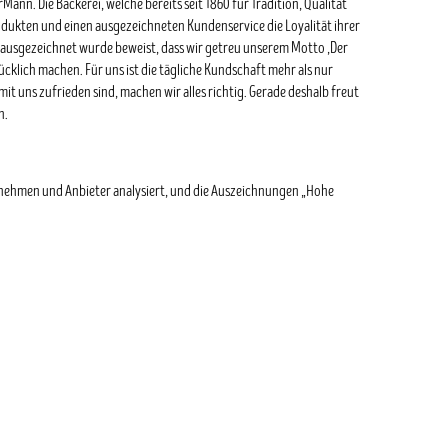
ann. Die Bäckerei, welche bereits seit 1860 für Tradition, Qualität
rodukten und einen ausgezeichneten Kundenservice die Loyalität ihrer
ausgezeichnet wurde beweist, dass wir getreu unserem Motto ‚Der
klich machen. Für uns ist die tägliche Kundschaft mehr als nur
t uns zufrieden sind, machen wir alles richtig. Gerade deshalb freut
n.
rnehmen und Anbieter analysiert, und die Auszeichnungen „Hohe