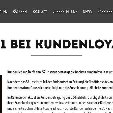
IALEN
BÄCKEREI
BROTWAY
VORBESTELLUNG
NEWS
KARRIERE
 1 BEI KUNDENLOY
Kundenliebling DerMann: SZ-Institut bestätigt die höchste Kundenloyalität un
Nachdem das SZ-Institut (Teil der Süddeutschen Zeitung) die Traditionsbäcker
Kundenberatung“ auszeichnete, folgt nun die Auszeichnung „Höchste Kundenloy
Im Rahmen der aktuellen Kundenbefragung des SZ-Instituts, durchgeführt von S
ihrer Branche der grössten Kundenloyalität erfreuen. In der Kategorie Bäckere
und sicherte sich mit Platz 1 das Prädikat „Höchste Kundenzufriedenheit“. Na