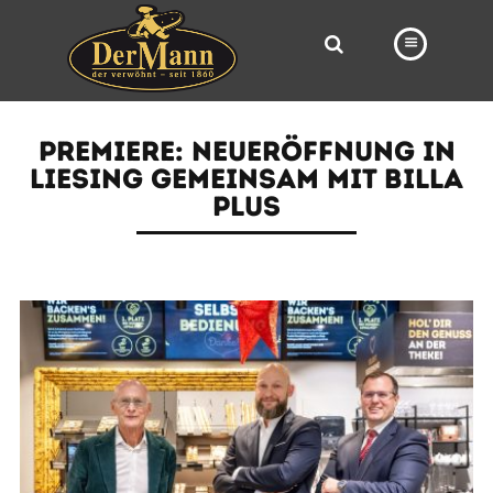
PRODUKTE
PREMIERE: NEUERÖFFNUNG IN
FILIALEN
LIESING GEMEINSAM MIT BILLA
PLUS
BÄCKEREI
BROTWAY
VORBESTELLUNG
NEWS
KARRIERE
VIDEOS