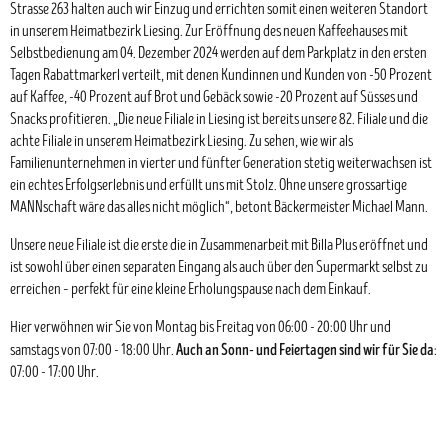
Strasse 263 halten auch wir Einzug und errichten somit einen weiteren Standort
in unserem Heimatbezirk Liesing. Zur Eröffnung des neuen Kaffeehauses mit
Selbstbedienung am 04. Dezember 2024 werden auf dem Parkplatz in den ersten
Tagen Rabattmarkerl verteilt, mit denen Kundinnen und Kunden von -50 Prozent
auf Kaffee, -40 Prozent auf Brot und Gebäck sowie -20 Prozent auf Süsses und
Snacks profitieren. „Die neue Filiale in Liesing ist bereits unsere 82. Filiale und die
achte Filiale in unserem Heimatbezirk Liesing. Zu sehen, wie wir als
Familienunternehmen in vierter und fünfter Generation stetig weiterwachsen ist
ein echtes Erfolgserlebnis und erfüllt uns mit Stolz. Ohne unsere grossartige
MANNschaft wäre das alles nicht möglich“, betont Bäckermeister Michael Mann.
Unsere neue Filiale ist die erste die in Zusammenarbeit mit Billa Plus eröffnet und
ist sowohl über einen separaten Eingang als auch über den Supermarkt selbst zu
erreichen – perfekt für eine kleine Erholungspause nach dem Einkauf.
Hier verwöhnen wir Sie von Montag bis Freitag von 06:00 - 20:00 Uhr und
Auch an Sonn- und Feiertagen sind wir für Sie da
samstags von 07:00 - 18:00 Uhr.
:
07:00 - 17:00 Uhr.