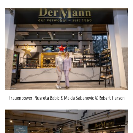
Frauenpower! Nusreta Babic & Maida Sabanovic ©Robert Harson