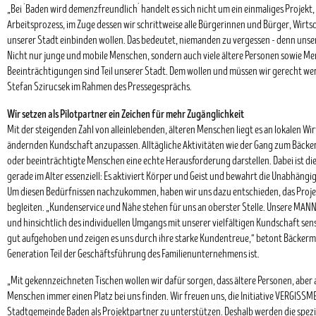
„Bei `Baden wird demenzfreundlich´ handelt es sich nicht um ein einmaliges Projekt
Arbeitsprozess, im Zuge dessen wir schrittweise alle Bürgerinnen und Bürger, Wirt
unserer Stadt einbinden wollen. Das bedeutet, niemanden zu vergessen - denn unsere
Nicht nur junge und mobile Menschen, sondern auch viele ältere Personen sowie M
Beeinträchtigungen sind Teil unserer Stadt. Dem wollen und müssen wir gerecht w
Stefan Szirucsek im Rahmen des Pressegesprächs.
Wir setzen als Pilotpartner ein Zeichen für mehr Zugänglichkeit
Mit der steigenden Zahl von alleinlebenden, älteren Menschen liegt es an lokalen Wi
ändernden Kundschaft anzupassen. Alltägliche Aktivitäten wie der Gang zum Bäck
oder beeinträchtigte Menschen eine echte Herausforderung darstellen. Dabei ist die
gerade im Alter essenziell: Es aktiviert Körper und Geist und bewahrt die Unabhängi
Um diesen Bedürfnissen nachzukommen, haben wir uns dazu entschieden, das Projek
begleiten. „Kundenservice und Nähe stehen für uns an oberster Stelle. Unsere MANN
und hinsichtlich des individuellen Umgangs mit unserer vielfältigen Kundschaft sensib
gut aufgehoben und zeigen es uns durch ihre starke Kundentreue,“ betont Bäckermei
Generation Teil der Geschäftsführung des Familienunternehmens ist.
„Mit gekennzeichneten Tischen wollen wir dafür sorgen, dass ältere Personen, abe
Menschen immer einen Platz bei uns finden. Wir freuen uns, die Initiative VERGISS
Stadtgemeinde Baden als Projektpartner zu unterstützen. Deshalb werden die spezie