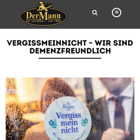
PRODUKTE
VERGISSMEINNICHT – WIR SIND
FILIALEN
DEMENZFREUNDLICH
BÄCKEREI
BROTWAY
VORBESTELLUNG
NEWS
KARRIERE
VIDEOS