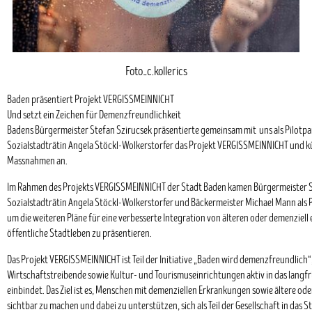
Foto_c.kollerics
Baden präsentiert Projekt VERGISSMEINNICHT
Und setzt ein Zeichen für Demenzfreundlichkeit
Badens Bürgermeister Stefan Szirucsek präsentierte gemeinsam mit uns als Pilotpa
Sozialstadträtin Angela Stöckl-Wolkerstorfer das Projekt VERGISSMEINNICHT und 
Massnahmen an.
Im Rahmen des Projekts VERGISSMEINNICHT der Stadt Baden kamen Bürgermeister S
Sozialstadträtin Angela Stöckl-Wolkerstorfer und Bäckermeister Michael Mann als
um die weiteren Pläne für eine verbesserte Integration von älteren oder demenziell
öffentliche Stadtleben zu präsentieren.
Das Projekt VERGISSMEINNICHT ist Teil der Initiative „Baden wird demenzfreundlich“
Wirtschaftstreibende sowie Kultur- und Tourismuseinrichtungen aktiv in das langfr
einbindet. Das Ziel ist es, Menschen mit demenziellen Erkrankungen sowie ältere o
sichtbar zu machen und dabei zu unterstützen, sich als Teil der Gesellschaft in das S