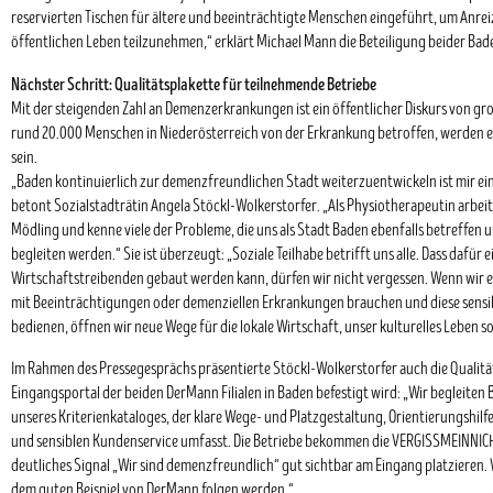
reservierten Tischen für ältere und beeinträchtigte Menschen eingeführt, um Anreiz
öffentlichen Leben teilzunehmen,“ erklärt Michael Mann die Beteiligung beider Bade
Nächster Schritt: Qualitätsplakette für teilnehmende Betriebe
Mit der steigenden Zahl an Demenzerkrankungen ist ein öffentlicher Diskurs von gr
rund 20.000 Menschen in Niederösterreich von der Erkrankung betroffen, werden es 
sein.
„Baden kontinuierlich zur demenzfreundlichen Stadt weiterzuentwickeln ist mir ein
betont Sozialstadträtin Angela Stöckl-Wolkerstorfer. „Als Physiotherapeutin arbeite
Mödling und kenne viele der Probleme, die uns als Stadt Baden ebenfalls betreffen 
begleiten werden.“ Sie ist überzeugt: „Soziale Teilhabe betrifft uns alle. Dass dafür 
Wirtschaftstreibenden gebaut werden kann, dürfen wir nicht vergessen. Wenn wir 
mit Beeinträchtigungen oder demenziellen Erkrankungen brauchen und diese sensi
bedienen, öffnen wir neue Wege für die lokale Wirtschaft, unser kulturelles Leben s
Im Rahmen des Pressegesprächs präsentierte Stöckl-Wolkerstorfer auch die Qualitä
Eingangsportal der beiden DerMann Filialen in Baden befestigt wird: „Wir begleite
unseres Kriterienkataloges, der klare Wege- und Platzgestaltung, Orientierungshilf
und sensiblen Kundenservice umfasst. Die Betriebe bekommen die VERGISSMEINNICHT
deutliches Signal „Wir sind demenzfreundlich“ gut sichtbar am Eingang platzieren. W
dem guten Beispiel von DerMann folgen werden.“