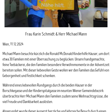
Frau Karin Schmidt & Herr Michael Mann
Wien, 11.12.2024
Michael Mann besuchte kürzlich die Ronald McDonald Kinderhilfe Häuser, um dort
etwa 30 Familien mit einer Überraschung zu beglücken: Unsere handgemachte,
feine Teebäckerei, die den Familien besondere Verwöhnmomente in der Adventzeit
bereiten sollen. Mit dieser liebevollen Geste wollen wir den Familien das Gefühl von
Geborgenheit und Festlichkeit schenken.
Während eines liebevollen Rundgangs durch die beiden Häuser in der
Borschkegasse und der Kinderspitalgasse im neunten Wiener Gemeindebezirk
überbrachte Herr Michael Mann den Familien zudem seine Weihnachtsgrüsse, die
viel Freude und Dankbarkeit auslösten.
Abgerundet wurde dieser äusserst herzliche und lehrreiche Besuch durch einen