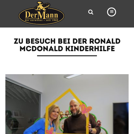
PRODUKTE
ZU BESUCH BEI DER RONALD
FILIALEN
MCDONALD KINDERHILFE
BÄCKEREI
BROTWAY
VORBESTELLUNG
NEWS
KARRIERE
VIDEOS