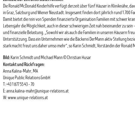
Die Ronald McDonald Kinderhilfe verfügt derzeit über fünf Häuser in Kliniknähe, davo
in Graz, Salzburg und Wiener Neustadt. Insgesamt finden dort jährlich rund 1.700 Fam
Damit bietet die rein von Spenden finanzierte Organisation Familien mit schwer kra
Lebensjahr die Möglichkeit, auch in dieser schwierigen Zeit nah beieinander zu sei
und finanzielle Belastung. „Sowohl wir als auch die Familien in unseren Häusern fre
Unterstützung. Dass ein Unternehmen wie die Bäckerei DerMann aktiv Stellung bezie
stark macht freut uns daher umso mehr“, so Karin Schmidt, Vorständin der Ronald 
Bild:
Karin Schmidt und Michael Mann © Christian Husar
Kontakt und Rückfragen:
Anna Kalina-Mahr, MA
Unique Public Relations GmbH
T: +43 1 877 55 43 – 70
E:
anna.kalina-mahr@unique-relations.at
W:
www.unique-relations.at