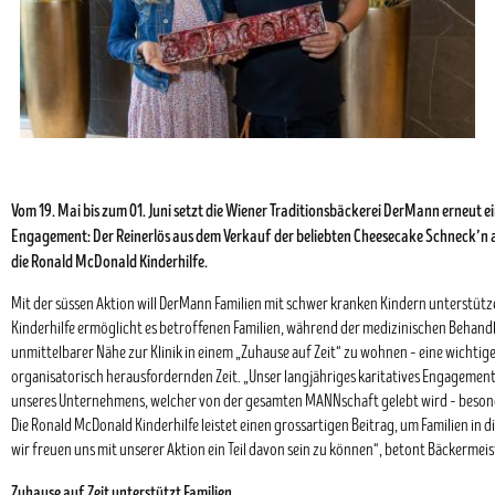
Vom 19. Mai bis zum 01. Juni setzt die Wiener Traditionsbäckerei DerMann erneut ei
Engagement: Der Reinerlös aus dem Verkauf der beliebten Cheesecake Schneck’n 
die Ronald McDonald Kinderhilfe.
Mit der süssen Aktion will DerMann Familien mit schwer kranken Kindern unterstüt
Kinderhilfe ermöglicht es betroffenen Familien, während der medizinischen Behandl
unmittelbarer Nähe zur Klinik in einem „Zuhause auf Zeit“ zu wohnen – eine wichtig
organisatorisch herausfordernden Zeit. „Unser langjähriges karitatives Engagement i
unseres Unternehmens, welcher von der gesamten MANNschaft gelebt wird – beson
Die Ronald McDonald Kinderhilfe leistet einen grossartigen Beitrag, um Familien in d
wir freuen uns mit unserer Aktion ein Teil davon sein zu können“, betont Bäckermei
Zuhause auf Zeit unterstützt Familien