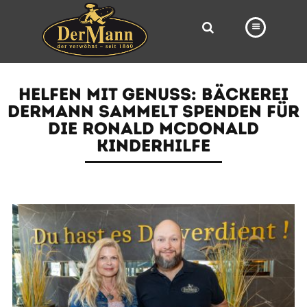
PRODUKTE
HELFEN MIT GENUSS: BÄCKEREI
FILIALEN
DERMANN SAMMELT SPENDEN FÜR
DIE RONALD MCDONALD
BÄCKEREI
KINDERHILFE
BROTWAY
VORBESTELLUNG
NEWS
KARRIERE
VIDEOS