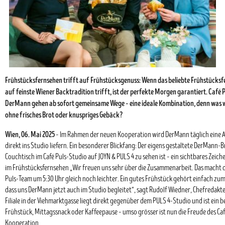
Frühstücksfernsehen trifft auf Frühstücksgenuss: Wenn das beliebte Frühstücksf
auf feinste Wiener Backtradition trifft, ist der perfekte Morgen garantiert. Café 
DerMann gehen ab sofort gemeinsame Wege – eine ideale Kombination, denn was 
ohne frisches Brot oder knuspriges Gebäck?
Wien, 06. Mai 2025
– Im Rahmen der neuen Kooperation wird DerMann täglich eine 
direkt ins Studio liefern. Ein besonderer Blickfang: Der eigens gestaltete DerMann-
Couchtisch im Café Puls-Studio auf JOYN & PULS 4 zu sehen ist – ein sichtbares Zeich
im Frühstücksfernsehen „Wir freuen uns sehr über die Zusammenarbeit. Das macht d
Puls-Team um 5:30 Uhr gleich noch leichter. Ein gutes Frühstück gehört einfach z
dass uns DerMann jetzt auch im Studio begleitet“, sagt Rudolf Wiedner, Chefredakte
Filiale in der Viehmarktgasse liegt direkt gegenüber dem PULS 4-Studio und ist ein b
Frühstück, Mittagssnack oder Kaffeepause – umso grösser ist nun die Freude des Ca
Kooperation.