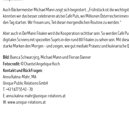
Auch Bäckermeister Michael Mann zeigt sich begeistert: „Frühstück ist die wichtigs
könnten wir das besser zelebrieren als bei Café Puls, wo Millionen Österreicherinne
den Tag starten. Wir freuen uns, Teil dieser morgendlichen Routine zu werden.“
Aber auch in DerMann Filialen wird die Kooperation sichtbar sein: So werden Café Pul
digitalen Screens mit speziellen Sujets in den rund 80 Filialen zu sehen sein. Mit die
starke Marken den Morgen – und zeigen, wie gut mediale Präsenz und kulinarische
Bild:
Bianca Schwarzjirg, Michael Mann und Florian Danner
Fotocredit:
© Chantel Angelique Koch
Kontakt und Rückfragen:
Anna Kalina-Mahr, MA
Unique Public Relations GmbH
T: +43 1 877 55 43 – 70
E:
anna.kalina-mahr@unique-relations.at
W:
www.unique-relations.at