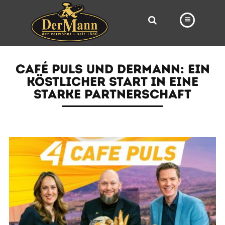
PRODUKTE
CAFÉ PULS UND DERMANN: EIN
FILIALEN
KÖSTLICHER START IN EINE
STARKE PARTNERSCHAFT
BÄCKEREI
BROTWAY
VORBESTELLUNG
NEWS
KARRIERE
VIDEOS