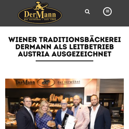
PRODUKTE
WIENER TRADITIONSBÄCKEREI
FILIALEN
DERMANN ALS LEITBETRIEB
AUSTRIA AUSGEZEICHNET
BÄCKEREI
BROTWAY
VORBESTELLUNG
NEWS
KARRIERE
VIDEOS