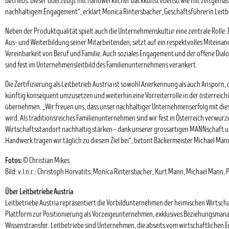
Betriebs. Dieser überzeugt mit handwerklicher Backkunst ebenso wie mit zeitgem
nachhaltigem Engagement“, erklärt Monica Rintersbacher, Geschäftsführerin Leitbe
Neben der Produktqualität spielt auch die Unternehmenskultur eine zentrale Rolle: 
Aus- und Weiterbildung seiner Mitarbeitenden, setzt auf ein respektvolles Miteinan
Vereinbarkeit von Beruf und Familie. Auch soziales Engagement und der offene Dia
sind fest im Unternehmensleitbild des Familienunternehmens verankert.
Die Zertifizierung als Leitbetrieb Austria ist sowohl Anerkennung als auch Anspor
künftig konsequent umzusetzen und weiterhin eine Vorreiterrolle in der österreic
übernehmen. „Wir freuen uns, dass unser nachhaltiger Unternehmenserfolg mit di
wird. Als traditionsreiches Familienunternehmen sind wir fest in Österreich verwurz
Wirtschaftsstandort nachhaltig stärken – dank unserer grossartigen MANNschaft 
Handwerk tragen wir täglich zu diesem Ziel bei“, betont Bäckermeister Michael Man
Fotos:
© Christian Mikes
Bild: v.l.n.r.: Christoph Horvatits, Monica Rintersbacher, Kurt Mann, Michael Mann,
Über Leitbetriebe Austria
Leitbetriebe Austria repräsentiert die Vorbildunternehmen der heimischen Wirtschaf
Plattform zur Positionierung als Vorzeigeunternehmen, exklusives Beziehungsman
Wissenstransfer. Leitbetriebe sind Unternehmen, die abseits vom wirtschaftlichen Er