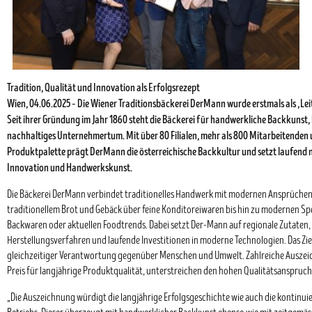
Tradition, Qualität und Innovation als Erfolgsrezept
Wien, 04.06.2025 – Die Wiener Traditionsbäckerei DerMann wurde erstmals als „Leitb
Seit ihrer Gründung im Jahr 1860 steht die Bäckerei für handwerkliche Backkunst,
nachhaltiges Unternehmertum. Mit über 80 Filialen, mehr als 800 Mitarbeitenden 
Produktpalette prägt DerMann die österreichische Backkultur und setzt laufend 
Innovation und Handwerkskunst.
Die Bäckerei DerMann verbindet traditionelles Handwerk mit modernen Ansprüchen.
traditionellem Brot und Gebäck über feine Konditoreiwaren bis hin zu modernen Sp
Backwaren oder aktuellen Foodtrends. Dabei setzt Der-Mann auf regionale Zutaten
Herstellungsverfahren und laufende Investitionen in moderne Technologien. Das Ziel
gleichzeitiger Verantwortung gegenüber Menschen und Umwelt. Zahlreiche Auszei
Preis für langjährige Produktqualität, unterstreichen den hohen Qualitätsanspruch
„Die Auszeichnung würdigt die langjährige Erfolgsgeschichte wie auch die kontinui