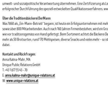
umwelt- und sozialpolitische Verantwortung übernehmen. Eine Zertifizierung als Le
erfolgreicher Durchführung des speziell entwickelten Qualifikationsverfahrens. ww
Über die Traditionsbäckerei DerMann
Was 1860 als „Ein-Mann-Betrieb“ begann, ist heute ein Erfolgsunternehmen mit mehr 
sowie über 800 Mitarbeitenden. Auch nach 160 Jahren Firmenbestehen, wird ein Gro
wie vor traditionsgemäss von Hand gefertigt. Beim Sortiment achtet die Bäckerei De
mehr als 50 Brotsorten, rund 170 Mehlspeisen, diverse Snacks und vieles mehr – so i
dabei.
Kontakt und Rückfragen:
Anna Kalina-Mahr, MA
Unique Public Relations GmbH
T: +43 1 877 55 43 – 70
E:
anna.kalina-mahr@unique-relations.at
W:
www.unique-relations.at