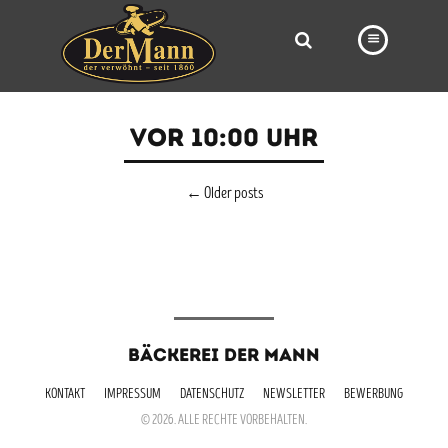
PRODUKTE
VOR 10:00 UHR
FILIALEN
BÄCKEREI
←
Older posts
BROTWAY
VORBESTELLUNG
NEWS
BÄCKEREI DER MANN
KARRIERE
KONTAKT
IMPRESSUM
DATENSCHUTZ
NEWSLETTER
BEWERBUNG
VIDEOS
© 2026. ALLE RECHTE VORBEHALTEN.