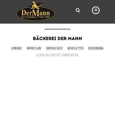
PRODUKTE
BÄCKEREI DER MANN
FILIALEN
KONTAKT
IMPRESSUM
DATENSCHUTZ
NEWSLETTER
BEWERBUNG
BÄCKEREI
© 2026. ALLE RECHTE VORBEHALTEN.
BROTWAY
VORBESTELLUNG
NEWS
KARRIERE
VIDEOS