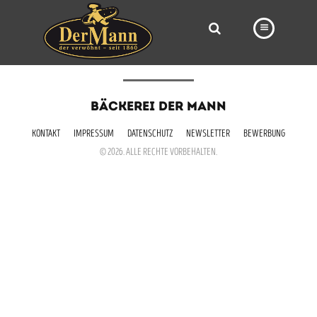
PRODUKTE
BÄCKEREI DER MANN
FILIALEN
KONTAKT
IMPRESSUM
DATENSCHUTZ
NEWSLETTER
BEWERBUNG
BÄCKEREI
© 2026. ALLE RECHTE VORBEHALTEN.
BROTWAY
VORBESTELLUNG
NEWS
KARRIERE
VIDEOS