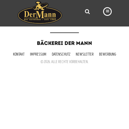
PRODUKTE
BÄCKEREI DER MANN
FILIALEN
KONTAKT
IMPRESSUM
DATENSCHUTZ
NEWSLETTER
BEWERBUNG
BÄCKEREI
© 2026. ALLE RECHTE VORBEHALTEN.
BROTWAY
VORBESTELLUNG
NEWS
KARRIERE
VIDEOS