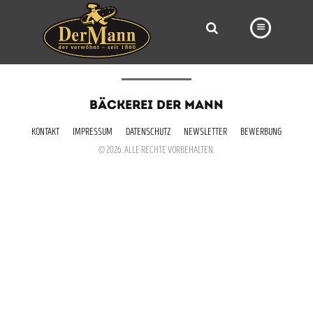
PRODUKTE
BÄCKEREI DER MANN
FILIALEN
KONTAKT
IMPRESSUM
DATENSCHUTZ
NEWSLETTER
BEWERBUNG
BÄCKEREI
© 2026. ALLE RECHTE VORBEHALTEN.
BROTWAY
VORBESTELLUNG
NEWS
KARRIERE
VIDEOS