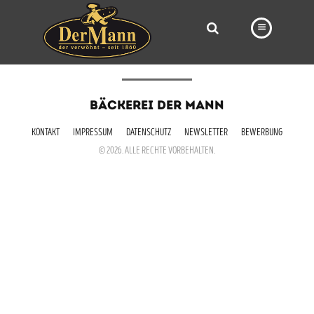
PRODUKTE
BÄCKEREI DER MANN
FILIALEN
KONTAKT
IMPRESSUM
DATENSCHUTZ
NEWSLETTER
BEWERBUNG
BÄCKEREI
© 2026. ALLE RECHTE VORBEHALTEN.
BROTWAY
VORBESTELLUNG
NEWS
KARRIERE
VIDEOS