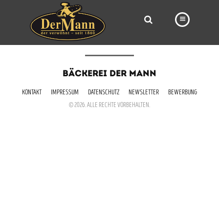
PRODUKTE
BÄCKEREI DER MANN
FILIALEN
KONTAKT
IMPRESSUM
DATENSCHUTZ
NEWSLETTER
BEWERBUNG
BÄCKEREI
© 2026. ALLE RECHTE VORBEHALTEN.
BROTWAY
VORBESTELLUNG
NEWS
KARRIERE
VIDEOS