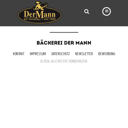
PRODUKTE
BÄCKEREI DER MANN
FILIALEN
KONTAKT
IMPRESSUM
DATENSCHUTZ
NEWSLETTER
BEWERBUNG
BÄCKEREI
© 2026. ALLE RECHTE VORBEHALTEN.
BROTWAY
VORBESTELLUNG
NEWS
KARRIERE
VIDEOS