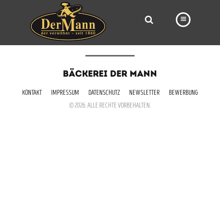
PRODUKTE
BÄCKEREI DER MANN
FILIALEN
KONTAKT
IMPRESSUM
DATENSCHUTZ
NEWSLETTER
BEWERBUNG
BÄCKEREI
© 2026. ALLE RECHTE VORBEHALTEN.
BROTWAY
VORBESTELLUNG
NEWS
KARRIERE
VIDEOS