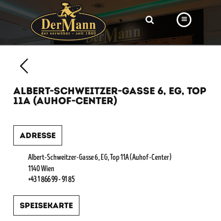
PRODUKTE
FILIALEN
ALBERT-SCHWEITZER-GASSE 6, EG, TOP
BÄCKEREI
11A (AUHOF-CENTER)
BROTWAY
Adresse
VORBESTELLUNG
NEWS
Albert-Schweitzer-Gasse 6, EG, Top 11A (Auhof-Center)
1140 Wien
KARRIERE
+43 1 866 99 - 91 85
VIDEOS
Speisekarte