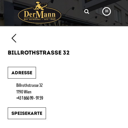
PRODUKTE
FILIALEN
BILLROTHSTRASSE 32
BÄCKEREI
BROTWAY
Adresse
VORBESTELLUNG
Billrothstrasse 32
NEWS
1190 Wien
+43 1 866 99 - 91 59
KARRIERE
Speisekarte
VIDEOS