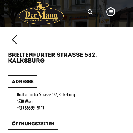
PRODUKTE
FILIALEN
BREITENFURTER STRASSE 532,
BÄCKEREI
KALKSBURG
BROTWAY
Adresse
VORBESTELLUNG
NEWS
Breitenfurter Strasse 532, Kalksburg
1230 Wien
KARRIERE
+43 1 866 99 - 91 11
VIDEOS
Öffnungszeiten