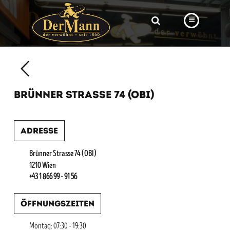
PRODUKTE
FILIALEN
BRÜNNER STRASSE 74 (OBI)
BÄCKEREI
BROTWAY
Adresse
VORBESTELLUNG
Brünner Strasse 74 (OBI)
NEWS
1210 Wien
+43 1 866 99 - 91 56
KARRIERE
Öffnungszeiten
VIDEOS
Montag: 07:30 - 19:30