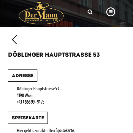
PRODUKTE
FILIALEN
DÖBLINGER HAUPTSTRASSE 53
BÄCKEREI
BROTWAY
Adresse
VORBESTELLUNG
Döblinger Hauptstrasse 53
NEWS
1190 Wien
+43 1 866 99 - 91 75
KARRIERE
Speisekarte
VIDEOS
Hier geht’s zur aktuellen
Speisekarte.