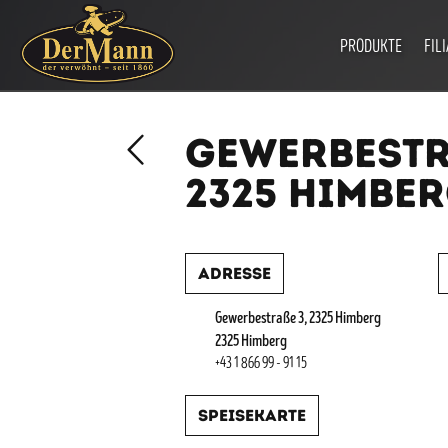
PRODUKTE
FIL
GEWERBESTRAS
325 HIMBERG
Adresse
Gewerbestraße 3, 2325 Himberg
2325 Himberg
+43 1 866 99 - 91 15
Speisekarte